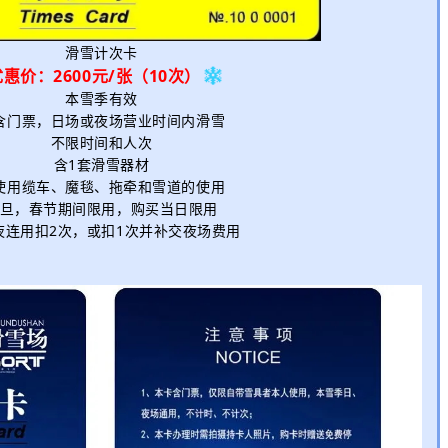
滑雪计次卡
优惠价：2600元
/张（10次）
本雪季有效
含门票，日场或夜场营业时间内滑雪
不限时间和人次
含1套滑雪器材
使用缆车、魔毯、拖牵和雪道的使用
旦，春节期间限用，购买当日限用
夜连用扣2次，或扣1次并补交夜场费用