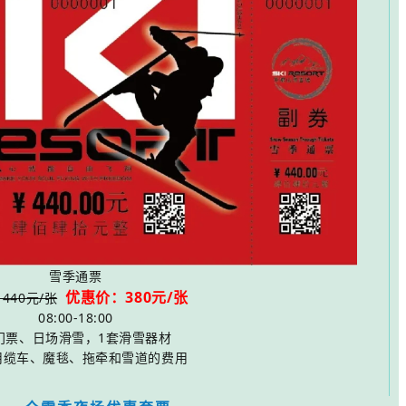
雪季通票
优惠价：380元/张
440元/张
08:00-18:00
门票、日场滑雪，1套滑雪器材
用缆车、魔毯、拖牵和雪道的费用