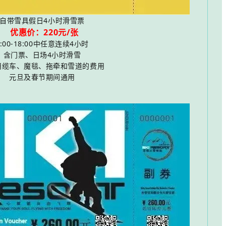
自带雪具假日4小时滑雪票
优惠价：220元/张
8:00-18:00中任意连续4小时
含门票、日场4小时滑雪
用缆车、魔毯、拖牵和雪道的费用
元旦及春节期间通用