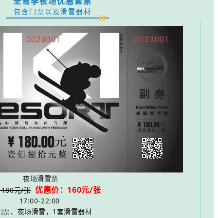
全雪季夜场优惠套票
包含门票以及滑雪器材
夜场滑雪票
优惠价：160元
/张
180元/张
17:00-22:00
门票、夜场滑雪，1套滑雪器材