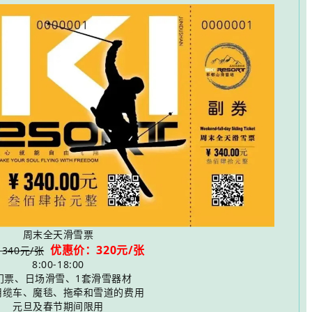
周末全天滑雪票
优惠价：320元/张
340元/张
8:00-18:00
门票、日场滑雪、1套滑雪器材
用缆车、魔毯、拖牵和雪道的费用
元旦及春节期间限用