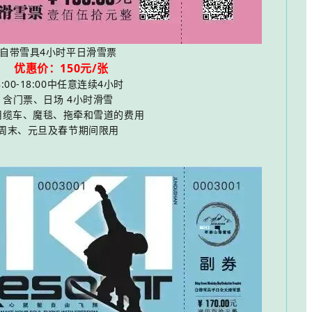
自带雪具4小时平日滑雪票
优惠价：150元/张
8:00-18:00中任意连续4小时
含门票、日场 4小时滑雪
用缆车、魔毯、拖牵和雪道的费用
周末、元旦及春节期间限用