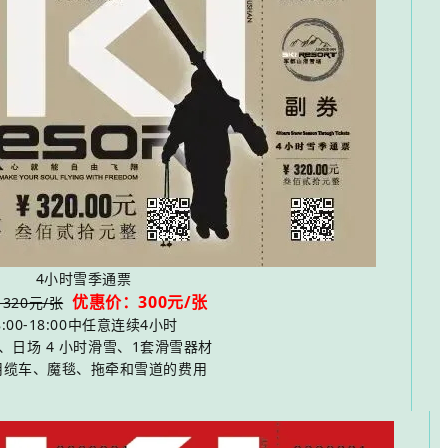
4小时雪季通票
优惠价：300元/张
320元/张
8:00-18:00中任意连续4小时
、日场 4 小时滑雪、1套滑雪器材
用缆车、魔毯、拖牵和雪道的费用