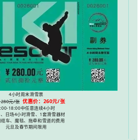
4小时周末滑雪票
优惠价：260元/张
280元/张
8:00-18:00中任意连续4小时
票、日场4小时滑雪、1套滑雪器材
用缆车、魔毯、拖牵和雪道的费用
元旦及春节期间限用