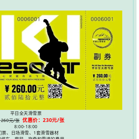
平日全天滑雪票
优惠价：230元/张
260元/张
8:00-18:00
门票、日场滑雪、1套滑雪器材
用缆车、魔毯、拖牵和雪道的费用