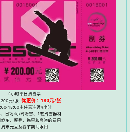
4小时平日滑雪票
优惠价：180元/张
200元/张
8:00-18:00中任意连续4小时
票、日场4小时滑雪、1套滑雪器材
用缆车、魔毯、拖牵和雪道的费用
周末元旦及春节期间限用