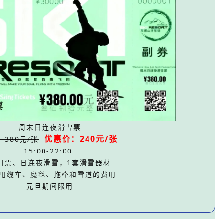
周末日连夜滑雪票
优惠价：240元
/张
：380元/张
15:00-22:00
门票、日连夜滑雪，1套滑雪器材
用缆车、魔毯、拖牵和雪道的费用
元旦期间限用