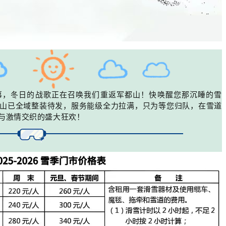
幕，冬日的战歌正在召唤我们重返军都山！快唤醒您那沉睡的雪
山已全域整装待发，服务能级全力拉满，只为等您归队，在雪道
与激情交织的盛大狂欢！