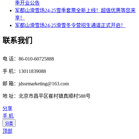
季开业公告
军都山滑雪场24-25雪季套票全新上线！超值优惠等您来
享！
军都山滑雪场24-25滑雪冬令营招生通道正式开启！
联系我们
电 话：86-010-60725888
手 机：13011839088
邮 箱：jdssrmarketing@163.com
地 址：北京市昌平区崔村镇真顺村588号
分享
手 机
分类
顶部