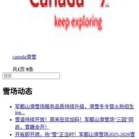
cannda滑雪
共
1
页
9
条
雪场动态
军都山滑雪场服务品质持续升级，滑雪冬令营火热招生
ing...
雪道持续开放！周末狂欢加码！军都山滑雪场“三园”同
启，雪趣全开！
开板即开燃，热“雪”正当时！军都山滑雪场2025-2026雪